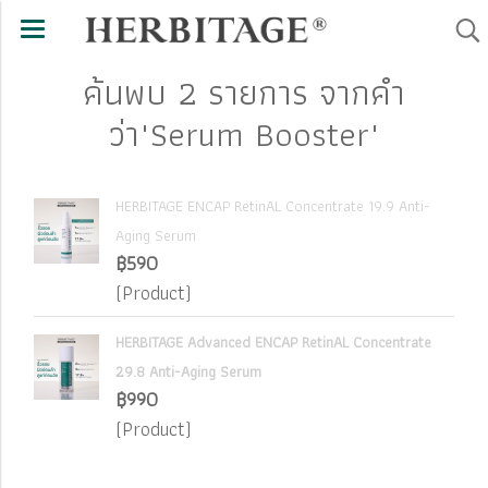
ค้นพบ 2 รายการ จากคำ
ว่า"Serum Booster"
HERBITAGE ENCAP RetinAL Concentrate 19.9 Anti-
Aging Serum
฿590
(Product)
HERBITAGE Advanced ENCAP RetinAL Concentrate
29.8 Anti-Aging Serum
฿990
(Product)